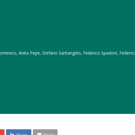
omenico, Anita Pepe, Stefano Santangelo, Federico Spadoni, Federico
e
Share
Email