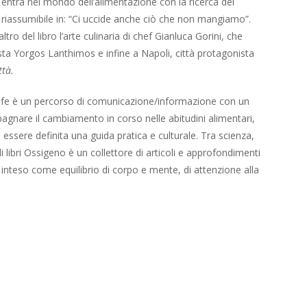
entra nel mondo dell’alimentazione con la ricerca del
riassumibile in: “Ci uccide anche ciò che non mangiamo”.
tro del libro l’arte culinaria di chef Gianluca Gorini, che
asta Yorgos Lanthimos e infine a Napoli, città protagonista
ttà.
ife è un percorso di comunicazione/informazione con un
agnare il cambiamento in corso nelle abitudini alimentari,
essere definita una guida pratica e culturale. Tra scienza,
di libri Ossigeno è un collettore di articoli e approfondimenti
 inteso come equilibrio di corpo e mente, di attenzione alla