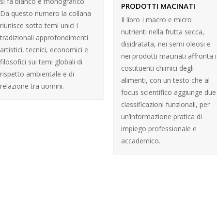
si fa bianco e monografico.
PRODOTTI MACINATI
Da questo numero la collana
Il libro I macro e micro
riunisce sotto temi unici i
nutrienti nella frutta secca,
tradizionali approfondimenti
disidratata, nei semi oleosi e
artistici, tecnici, economici e
nei prodotti macinati affronta i
filosofici sui temi globali di
costituenti chimici degli
rispetto ambientale e di
alimenti, con un testo che al
relazione tra uomini.
focus scientifico aggiunge due
classificazioni funzionali, per
un’informazione pratica di
impiego professionale e
accademico.