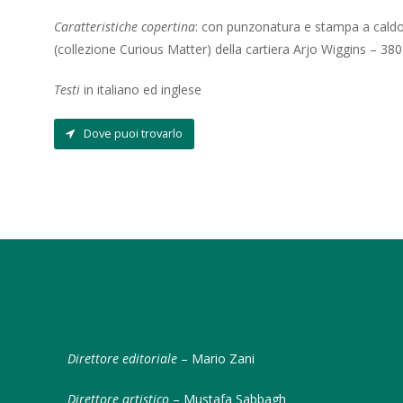
Caratteristiche copertina
: con punzonatura e stampa a caldo,
(collezione Curious Matter) della cartiera Arjo Wiggins – 380
Testi
in italiano ed inglese
Dove puoi trovarlo
Direttore editoriale
– Mario Zani
Direttore artistico
– Mustafa Sabbagh