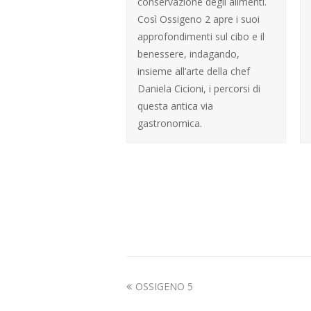
conservazione degli alimenti.
Così Ossigeno 2 apre i suoi
approfondimenti sul cibo e il
benessere, indagando,
insieme all’arte della chef
Daniela Cicioni, i percorsi di
questa antica via
gastronomica.
previous
OSSIGENO 5
post: