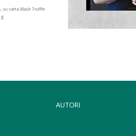
 su carta Black Truffle
 g
AUTORI