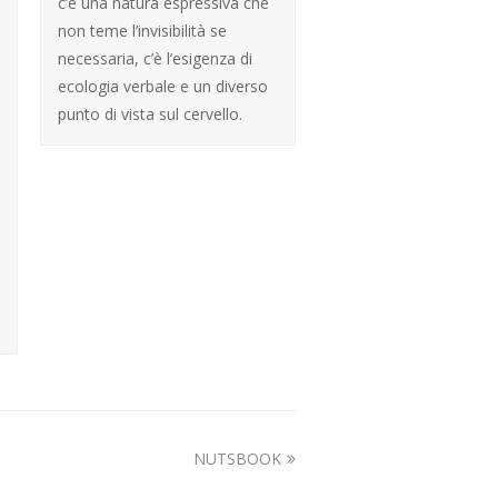
c’è una natura espressiva che
non teme l’invisibilità se
necessaria, c’è l’esigenza di
ecologia verbale e un diverso
punto di vista sul cervello.
next
NUTSBOOK
post: