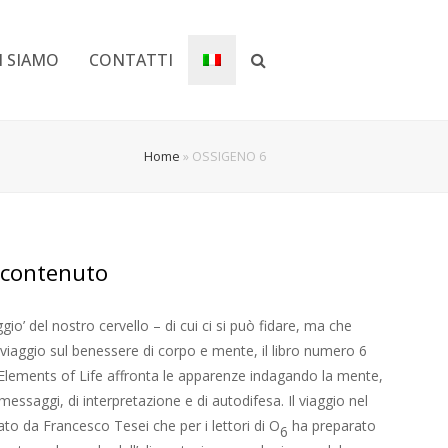
I SIAMO
CONTATTI
Home
»
OSSIGENO 6
 contenuto
o’ del nostro cervello – di cui ci si può fidare, ma che
 viaggio sul benessere di corpo e mente, il libro numero 6
 Elements of Life affronta le apparenze indagando la mente,
 messaggi, di interpretazione e di autodifesa. Il viaggio nel
 da Francesco Tesei che per i lettori di O
ha preparato
6